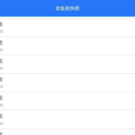
老版跑狗图
图
39
图
38
图
39
图
39
图
38
图
36
图