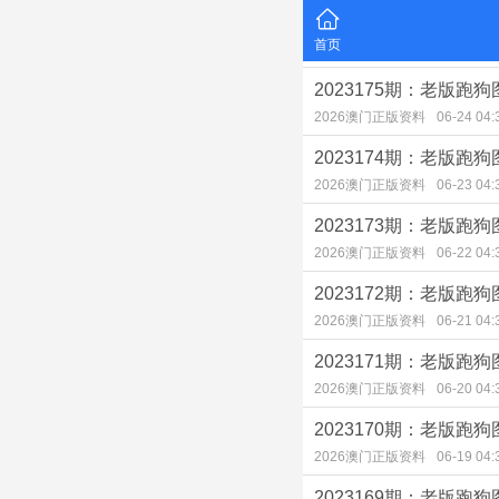
首页
2023175期：老版跑狗
2026澳门正版资料
06-24 04:
2023174期：老版跑狗
2026澳门正版资料
06-23 04:
2023173期：老版跑狗
2026澳门正版资料
06-22 04:
2023172期：老版跑狗
2026澳门正版资料
06-21 04:
2023171期：老版跑狗
2026澳门正版资料
06-20 04:
2023170期：老版跑狗
2026澳门正版资料
06-19 04:
2023169期：老版跑狗